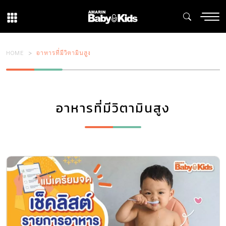
HOME
อาหารที่มีวิตามินสูง
อาหารที่มีวิตามินสูง