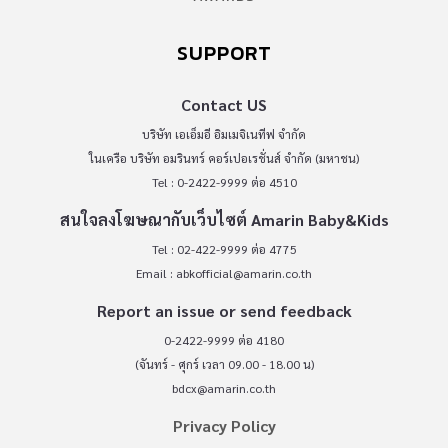
SUPPORT
Contact US
บริษัท เอเอ็มอี อิมเมจิเนทีฟ จำกัด
ในเครือ บริษัท อมรินทร์ คอร์เปอเรชั่นส์ จำกัด (มหาชน)
Tel : 0-2422-9999 ต่อ 4510
สนใจลงโฆษณากับเว็บไซต์ Amarin Baby&Kids
Tel : 02-422-9999 ต่อ 4775
Email :
abkofficial@amarin.co.th
Report an issue or send feedback
0-2422-9999 ต่อ 4180
(จันทร์ - ศุกร์ เวลา 09.00 - 18.00 น)
bdcx@amarin.co.th
Privacy Policy