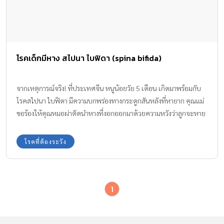
โรคเด็กมีหาง สไปนา ไบฟิดา (spina bifida)
จากเหตุการณ์จริง! ที่ประเทศจีน หนูน้อยวัย 5 เดือน เกิดมาพร้อมกับ
โรคสไปนา ไบฟิดา มีความบกพร่องทางกระดูกสันหลังที่หายาก คุณแม่
ขอร้องให้คุณหมอผ่าตัดนำหางที่งอกออกมาด้วยความหวังว่าลูกจะหาย
ดี แต่คุณหมอไม่สามารถผ่าตัดรักษา โรคเด็กมีหาง ให้ได้ เพราะจะสร้าง
ความเสียหายกับระบบประสาท และทำให้เป็นอัมพาตได้
โรคที่ต้องระวัง
1