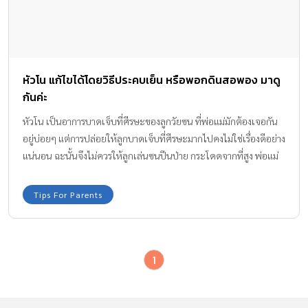
หัวโน แก้ไขได้โดยวิธีประคบเย็น หรือพอกดินสอพอง มาดู
กันค่ะ
หัวโน เป็นอาการบาดเจ็บที่ศีรษะของลูกวัยซน ที่พ่อแม่มักต้องเจอกัน
อยู่บ่อยๆ แต่การปล่อยให้ลูกบาดเจ็บที่ศีรษะมากไปคงไม่ใช่เรื่องดีอย่าง
แน่นอน ฉะนั้นจึงไม่ควรให้ลูกเล่นซนปีนป่าย กระโดดจากที่สูง พ่อแม่
ต้องเป็นหูเป็นตาดูแลลูกวัยซนกันด้วยนะคะ ทีมงาน Amarin Baby &
Kids มีวิธีปฐมพยาบาลลูกหัวโน มาฝากกันค่ะ
Tips For Parents
1