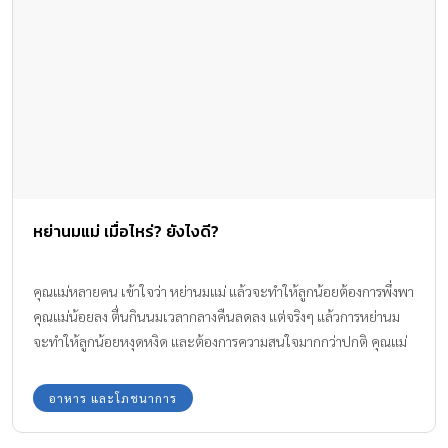
หย่านมแม่ เมื่อไหร่? ยังไงดี?
คุณแม่หลายคน เข้าใจว่า หย่านมแม่ แล้วจะทำให้ลูกน้อยต้องการพึ่งพา
คุณแม่น้อยลง ตื่นกินนมเวลากลางคืนลดลง แต่จริงๆ แล้วการหย่านม
จะทำให้ลูกน้อยหงุดหงิด และต้องการความสนใจมากกว่าปกติ คุณแม่
ควรวางแผนการหย่านม ตามอายุ พัฒนาการ และความพร้อมตาม
ธรรมชาติ
อาหาร และโภชนาการ