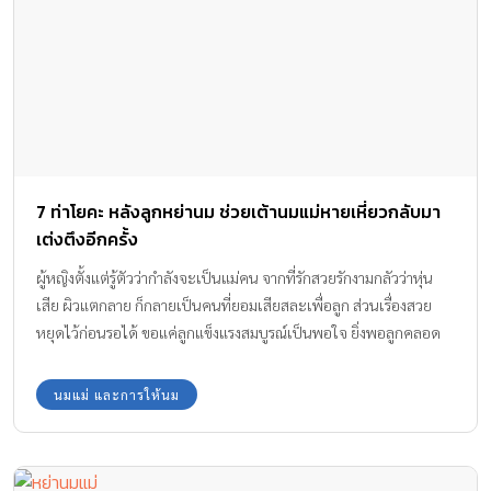
7 ท่าโยคะ หลังลูกหย่านม ช่วยเต้านมแม่หายเหี่ยวกลับมา
เต่งตึงอีกครั้ง
ผู้หญิงตั้งแต่รู้ตัวว่ากำลังจะเป็นแม่คน จากที่รักสวยรักงามกลัวว่าหุ่น
เสีย ผิวแตกลาย ก็กลายเป็นคนที่ยอมเสียสละเพื่อลูก ส่วนเรื่องสวย
หยุดไว้ก่อนรอได้ ขอแค่ลูกแข็งแรงสมบูรณ์เป็นพอใจ ยิ่งพอลูกคลอด
มา มีคนบอกว่าให้ลูกดูดนมจากเต้าแม่นานๆ ระวังนมเหี่ยว นมหย่อน
ยาน!! ทีมงาน Amarin Baby & Kids มี ท่าโยคะ หลังลูกหย่านม ช่วยเต้า
นมแม่ และการให้นม
นมแม่กลับมาเต่งตึง มาฝากกันค่ะ