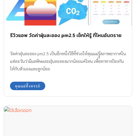
รีวิวแอพ วัดค่าฝุ่นละออง pm2.5 เช็กให้รู้ ที่ไหนอันตราย
วัดค่าฝุ่นละออง pm2.5 เป็นอีกหนึ่งวิธีที่ช่วยให้คุณแม่รูู้สภาพอากาศใน
แต่ละวันว่ามีมลพิษและฝุ่นละอองมากน้อยแค่ไหน เพื่อหาทางป้องกัน
ให้กับตัวเองและลูกน้อย
คุณแม่ตั้งครรภ์