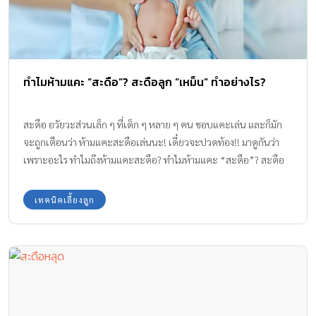
ทำไมห้ามแคะ “สะดือ”? สะดือลูก “เหม็น” ทำอย่างไร?
สะดือ อวัยวะส่วนเล็ก ๆ ที่เด็ก ๆ หลาย ๆ คน ชอบแคะเล่น และก็มัก
จะถูกเตือนว่า ห้ามแคะสะดือเล่นนะ! เดี๋ยวจะปวดท้อง!! มาดูกันว่า
เพราะอะไร ทำไมถึงห้ามแคะสะดือ? ทำไมห้ามแคะ “สะดือ”? สะดือ
ลูก “เหม็น” ทำอย่างไร? ที่มาของสะดือ ในขณะที่ทารกยังอยู่ในท้องแม่
สายสะดือ เป็นท่อที่เชื่อมระหว่างรกและลูกน้อยที่กำลังเจริญเติบโตใน
เทคนิคเลี้ยงลูก
ครรภ์ มีความยาวประมาณ 50-70 เซนติเมตร และมีเส้นผ่านศูนย์กลาง
ประมาณ 1-2 เซนติเมตร ประกอบด้วยเส้นเลือดดำ 1 เส้นคอยทำ
หน้าที่นำส่งเลือดที่อุดมไปด้วยอาหารและออกซิเจนจากรกไปสู่ทารกใน
ครรภ์ และเส้นเลือดแดง 2 เส้นที่ทำหน้าที่ในการลำเลียงของเสียออก
จากร่างกายของทารก สายสะดือจะหยุดการทำหน้าที่ที่สำคัญในการ
ขนส่งเลือดไปมาระหว่างแม่และลูกเมื่อถูกตัดขาดด้วยเครื่องมือแพทย์