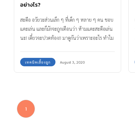
อย่างไร?
สะดือ อวัยวะส่วนเล็ก ๆ ที่เด็ก ๆ หลาย ๆ คน ชอบ
แคะเล่น และก็มักจะถูกเตือนว่า ห้ามแคะสะดือเล่น
นะ! เดี๋ยวจะปวดท้อง!! มาดูกันว่าเพราะอะไร ทำไม
ถึงห้ามแคะสะดือ? ทำไมห้ามแคะ “สะดือ”? สะดือ
ลูก “เหม็น” ทำอย่างไร? ที่มาของสะดือ ในขณะที่
เทคนิคเลี้ยงลูก
August 3, 2020
ทารกยังอยู่ในท้องแม่ สายสะดือ เป็นท่อที่เชื่อม
ระหว่างรกและลูกน้อยที่กำลังเจริญเติบโตในครรภ์ มี
ความยาวประมาณ 50-70 เซนติเมตร และมีเส้น
ผ่านศูนย์กลางประมาณ 1-2 เซนติเมตร ประกอบ
ด้วยเส้นเลือดดำ 1 เส้นคอยทำหน้าที่นำส่งเลือดที่
1
อุดมไปด้วยอาหารและออกซิเจนจากรกไปสู่ทารกใน
ครรภ์ และเส้นเลือดแดง 2 เส้นที่ทำหน้าที่ในการ
ลำเลียงของเสียออกจากร่างกายของทารก สาย