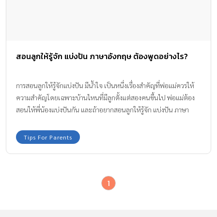
สอนลูกให้รู้จัก แบ่งปัน ภาษาอังกฤษ ต้องพูดอย่างไร?
การสอนลูกให้รู้จักแบ่งปัน มีน้ำใจ เป็นหนึ่งเรื่องสำคัญที่พ่อแม่ควรให้
ความสำคัญโดยเฉพาะบ้านไหนที่มีลูกตั้งแต่สองคนขึ้นไป พ่อแม่ต้อง
สอนให้พี่น้องแบ่งปันกัน และถ้าอยากสอนลูกให้รู้จัก แบ่งปัน ภาษา
อังกฤษ ต้องพูดอย่างไร ตามมาดู อ.คริส สอนวิธีพูดและเลี้ยงลูก ใน
รายการ Kids Talk ในช่วง Daddy Talks ตอน แบ่งปันกันนะ กันเลยค่า
Tips For Parents
1