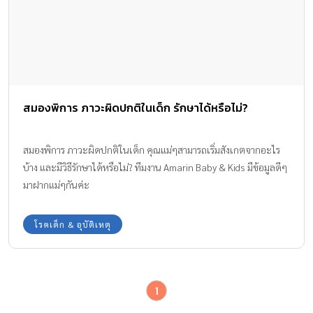
สมองพิการ ภาวะผิดปกติในเด็ก รักษาได้หรือไม่?
สมองพิการ ภาวะผิดปกติในเด็ก คุณแม่ๆสามารถเริ่มสังเกตจากอะไร
บ้าง และมีวิธีรักษาได้หรือไม่? ทีมงาน Amarin Baby & Kids มีข้อมูลดีๆ
มาฝากแม่ๆกันค่ะ
โรคเด็ก & อุบัติเหตุ
1