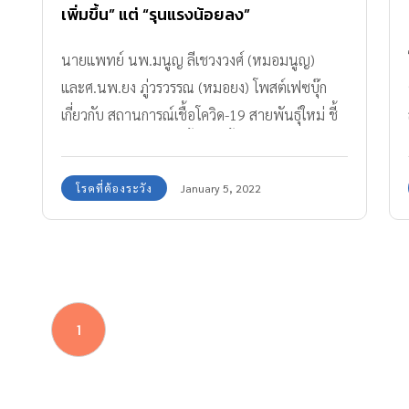
เพิ่มขึ้น” แต่ “รุนแรงน้อยลง”
นายแพทย์ นพ.มนูญ ลีเชวงวงศ์ (หมอมนูญ)
และศ.นพ.ยง ภู่วรวรรณ (หมอยง) โพสต์เฟซบุ๊ก
เกี่ยวกับ สถานการณ์เชื้อโควิด-19 สายพันธุ์ใหม่ ชี้
โอมิครอนระบาด "ติดเชื้อเพิ่มขึ้น" แต่ "รุนแรงน้อย
ลง"
โรคที่ต้องระวัง
January 5, 2022
1