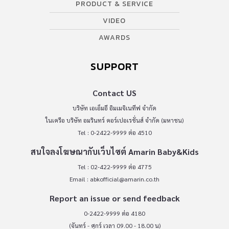
PRODUCT & SERVICE
VIDEO
AWARDS
SUPPORT
Contact US
บริษัท เอเอ็มอี อิมเมจิเนทีฟ จำกัด
ในเครือ บริษัท อมรินทร์ คอร์เปอเรชั่นส์ จำกัด (มหาชน)
Tel : 0-2422-9999 ต่อ 4510
สนใจลงโฆษณากับเว็บไซต์ Amarin Baby&Kids
Tel : 02-422-9999 ต่อ 4775
Email :
abkofficial@amarin.co.th
Report an issue or send feedback
0-2422-9999 ต่อ 4180
(จันทร์ - ศุกร์ เวลา 09.00 - 18.00 น)