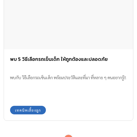
พบ 5 วิธีเลือกรถเข็นเด็ก ให้ถูกต้องและปลอดภัย
พบกับ วิธีเลือกรถเข็นเด็ก พร้อมประวัติและที่มา ที่หลาย ๆ คนอยากรู้!!
เทคนิคเลี้ยงลูก