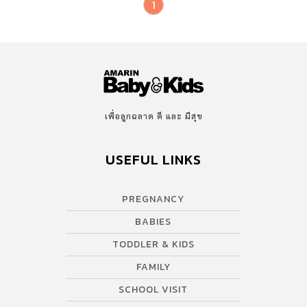
1
เพื่อลูกฉลาด ดี และ มีสุข
USEFUL LINKS
PREGNANCY
BABIES
TODDLER & KIDS
FAMILY
SCHOOL VISIT