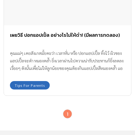
เผยวิธี ปอกแอปเปิ้ล อย่างไรไม่ให้ดำ! (มีผลการทดลอง)
คุณแม่ๆ เคยสังเกตมั้ยคะว่า เวลาหั่น หรือ ปอกแอปเปิ้ล ทิ้งไว้ ผิวของ
แอปเปิ้ลจะดำ หมองคล้ำ ยิ่งเวลาผ่านไปความน่ารับประทานก็ยิ่งลดลง
เรื่อยๆ ดังนั้นเพื่อไม่ให้ลูกน้อยของคุณต้องกินแอปเปิ้ลสีหมองคล้ำ แอ
ดมินแม่ฮันน่าห์จึงมีเคล็ดลับในการ ปอกแอปเปิ้ล และวิธีป้องกันผิวของ
แอปเปิ้ลไม่ให้ดำ มาฝากค่ะ จะมีวิธีอย่างไร ตามมาดูกันเลย
Tips For Parents
1