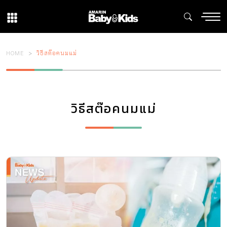
HOME
วิธีสต๊อคนมแม่
วิธีสต๊อคนมแม่