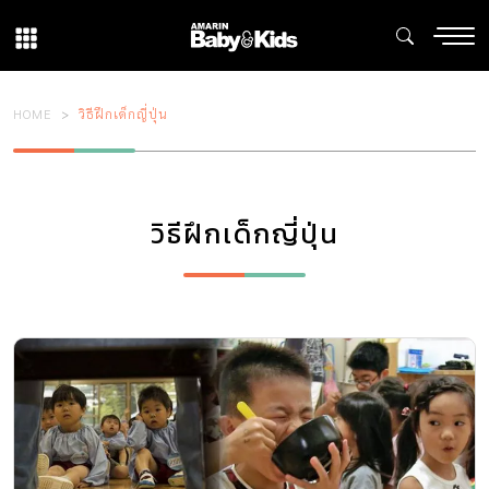
HOME
วิธีฝึกเด็กญี่ปุ่น
วิธีฝึกเด็กญี่ปุ่น