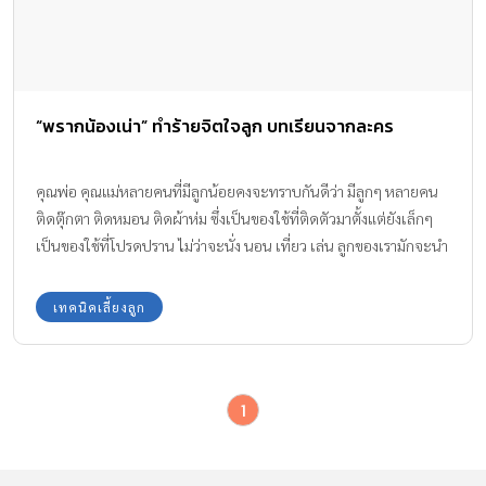
“พรากน้องเน่า” ทำร้ายจิตใจลูก บทเรียนจากละคร
คุณพ่อ คุณแม่หลายคนที่มีลูกน้อยคงจะทราบกันดีว่า มีลูกๆ หลายคน
ติดตุ๊กตา ติดหมอน ติดผ้าห่ม ซึ่งเป็นของใช้ที่ติดตัวมาตั้งแต่ยังเล็กๆ
เป็นของใช้ที่โปรดปราน ไม่ว่าจะนั่ง นอน เที่ยว เล่น ลูกของเรามักจะนำ
ติดตัวไปด้วยเสมอ จนถึงวันที่ลูกจะต้องเลิกใช้สิ่งนั้น คุณพ่อ คุณแม่มี
วิธีจัดการอย่างไร? ไม่ให้ลูกน้อยเสียใจ
เทคนิคเลี้ยงลูก
1