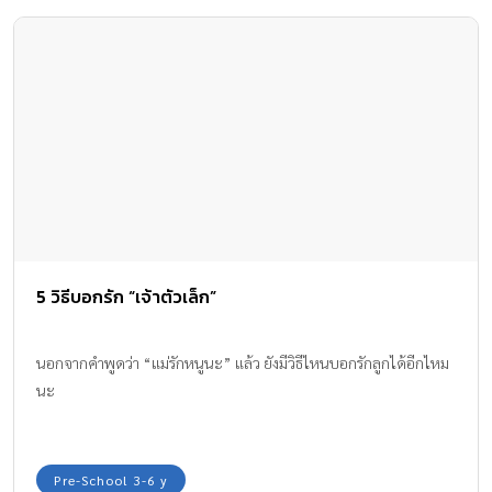
5 วิธีบอกรัก “เจ้าตัวเล็ก”
นอกจากคำพูดว่า “แม่รักหนูนะ” แล้ว ยังมีวิธีไหนบอกรักลูกได้อีกไหม
นะ
Pre-School 3-6 y