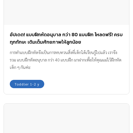
อัปเดต! แบบฝึกหัดอนุบาล กว่า 80 แบบฝึก โหลดฟรี! ครบ
ทุกทักษะ เติมเต็มศักยภาพให้ลูกน้อย
การทำแบบฝึกหัดจึงเป็นการทบทวนสิ่งที่เด็กได้เรียนรู้ไปแล้ว เราจึง
รวม แบบฝึกหัดอนุบาล กว่า 40 แบบฝึก มาฝากเพื่อให้คุณแม่ไว้ฝึกหัด
เด็ก ๆ กันค่ะ
Toddler 1-2 y