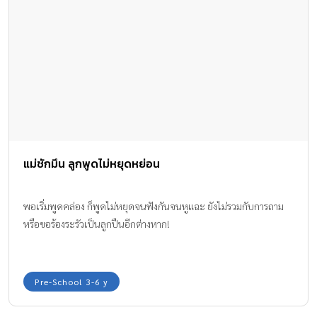
แม่ชักมึน ลูกพูดไม่หยุดหย่อน
พอเริ่มพูดคล่อง ก็พูดไม่หยุดจนฟังกันจนหูแฉะ ยังไม่รวมกับการถาม
หรือขอร้องระรัวเป็นลูกปืนอีกต่างหาก!
Pre-School 3-6 y