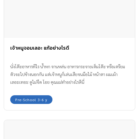
เจ้าหนูจอมเลอะ แก้อย่างไรดี
นั่งโต๊ะอาหารทีไร น้ำหก จานหล่น อาหารกระจายเต็มโต๊ะ หรือเตรียม
ตัวจะไปข้างนอกกัน แต่เจ้าหนูก็เล่นเสียจนมือไม้ หน้าตา ผมเผ้า
เลอะเทอะ ดูไม่จืด โอย คุณแม่ทำอย่างไรดีนี่
Pre-School 3-6 y