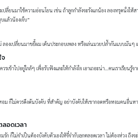
 ลองเปลี่ยนมาใช้ความอ่อนโยน เช่น ถ้าลูกกำลังจะรังแกน้อง ลองทรุดนั่งให
ุบแล้วน้องเจ็บ”
่ ลองเปลี่ยนมาขยี้ผม เต้นประกอบเพลง หรือเล่นมวยปล้ำกันแบบมันๆ 
งใจ
วรเข้าไปอยู่ใกล้ๆ เพื่อรับฟังและให้กำลังใจ เอาเถอะน่า…คนเราเรียนรู้
อม ก็ไม่ควรดึงดันบังคับ ที่สำคัญ อย่าบังคับให้เขากอดหรือหอมคนอื่นห
ก” ตลอดเวลา
ก ก็ไม่จำเป็นต้องบังคับตัวเองให้จี๋จ๋ากับลูกตลอดเวลา ไม่ต้องห่วง ถึงจะ