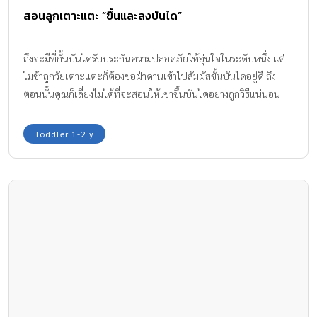
สอนลูกเตาะแตะ “ขึ้นและลงบันได”
ถึงจะมีที่กั้นบันไดรับประกันความปลอดภัยให้อุ่นใจในระดับหนึ่ง แต่
ไม่ช้าลูกวัยเตาะแตะก็ต้องขอฝ่าด่านเข้าไปสัมผัสขั้นบันไดอยู่ดี ถึง
ตอนนั้นคุณก็เลี่ยงไม่ได้ที่จะสอนให้เขาขึ้นบันไดอย่างถูกวิธีแน่นอน
Toddler 1-2 y