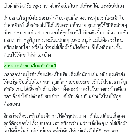
เสื้อผ้าก็จัดเตรียมชุดมาวางไว้เพื่อเปิดโอกาสให้เขาได้ลองหยิบใส่เอง
ถ้าบอกแล้วลูกยังไม่ยอมแต่งตัวเองคุณก็อาจจะกระตุ้นเขาโดยเข้าไป
ช่วยหยิบจับเสื้อผ้าส่งให้ก็ได้ เพิ่มความท้าทาย คุณอาจใช้วิธีที่คล้ายๆ
กับการเล่นเกมเช่น สวมกางเกงให้ลูกโดยยังไม่ต้องดึงขึ้นมาถึงเอว แล้ว
บอกเขาว่า “ดูสิลูกกางเกงมันแปลกๆ เนอะ หนูว่าแม่ใส่ผิดตรงไหน
หรือเปล่าเนี่ย” หรือไม่ว่าจะใส่เสื้อผ้าชิ้นใดก็ตาม ก็ให้เหลือบางขั้น
ตอนไว้ให้เขาได้ทำเองบ้าง
2. หยอดคำชม เลี่ยงคำตำหนิ
เวลาลูกทำอะไรสำเร็จ แม้จะเป็นเพียงสิ่งเล็กน้อย เช่น หยิบถุงเท้าส่ง
ให้แม่รูดซิปเสื้อได้เอง ฯลฯ คุณก็ควรจะชมเชยเขาเข้าไว้ ส่วนเวลาที่ลูก
ทำผิด เช่น ใส่เสื้อกลับด้าน ยัดขาทั้งสองข้างลงไปในกางเกงข้างเดียว
ฯลฯ ก็อย่าได้ไปตำหนิเขาเชียว แต่ให้เปลี่ยนเป็นช่วยใส่ใหม่ให้ถูก
ต้องแทน
อีกอย่างที่ควรหลีกเลี่ยงคือ การใช้คำขู่ประเภท “ถ้าไม่เปลี่ยนเสื้อเอง
ลูกก็ต้องออกไปทั้งชุดนอนนะ” หรือพร่ำบ่นว่า“เด็กโตๆ เขาใส่เสื้อผ้า
เองได้ทั้งนั้น มีแต่เรานี่แหละที่ยังต้องให้แม่แต่งตัวให้” เพราะจะ