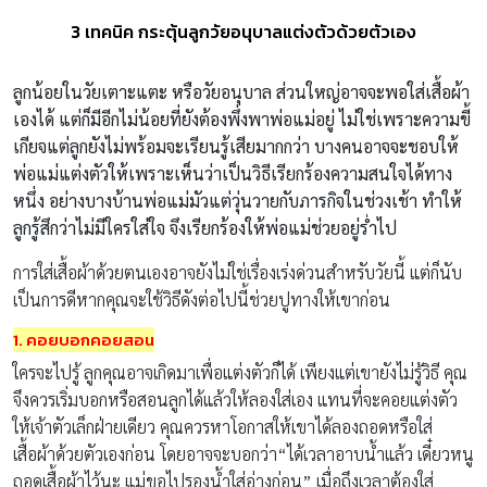
3 เทคนิค กระตุ้นลูกวัยอนุบาลแต่งตัวด้วยตัวเอง
ลูกน้อยในวัยเตาะแตะ หรือวัยอนุบาล ส่วนใหญ่อาจจะพอใส่เสื้อผ้า
เองได้ แต่ก็มีอีกไม่น้อยที่ยังต้องพึ่งพาพ่อแม่อยู่ ไม่ใช่เพราะความขี้
เกียจแต่ลูกยังไม่พร้อมจะเรียนรู้เสียมากกว่า บางคนอาจจะชอบให้
พ่อแม่แต่งตัวให้เพราะเห็นว่าเป็นวิธีเรียกร้องความสนใจได้ทาง
หนึ่ง อย่างบางบ้านพ่อแม่มัวแต่วุ่นวายกับภารกิจในช่วงเช้า ทำให้
ลูกรู้สึกว่าไม่มีใครใส่ใจ จึงเรียกร้องให้พ่อแม่ช่วยอยู่ร่ำไป
การใส่เสื้อผ้าด้วยตนเองอาจยังไม่ใช่เรื่องเร่งด่วนสำหรับวัยนี้ แต่ก็นับ
เป็นการดีหากคุณจะใช้วิธีดังต่อไปนี้ช่วยปูทางให้เขาก่อน
1. คอยบอกคอยสอน
ใครจะไปรู้ ลูกคุณอาจเกิดมาเพื่อแต่งตัวก็ได้ เพียงแต่เขายังไม่รู้วิธี คุณ
จึงควรเริ่มบอกหรือสอนลูกได้แล้วให้ลองใส่เอง แทนที่จะคอยแต่งตัว
ให้เจ้าตัวเล็กฝ่ายเดียว คุณควรหาโอกาสให้เขาได้ลองถอดหรือใส่
เสื้อผ้าด้วยตัวเองก่อน โดยอาจจะบอกว่า“ได้เวลาอาบน้ำแล้ว เดี๋ยวหนู
ถอดเสื้อผ้าไว้นะ แม่ขอไปรองน้ำใส่อ่างก่อน” เมื่อถึงเวลาต้องใส่