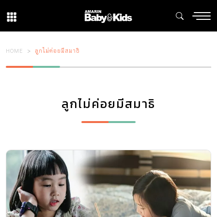
HOME
ลูกไม่ค่อยมีสมาธิ
ลูกไม่ค่อยมีสมาธิ