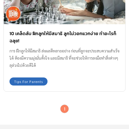
10 เคล็ดลับ ฝึกลูกให้มีสมาธิ ลูกไม่วอกแวกง่าย ทำอะไรก็
ฉลุย!
การ ฝึกลูกให้มีสมาธิ ส่งผลดีหลายอย่าง ก่อนที่ลูกจะประสบความสำเร็จ
ได้ ต้องมีความมุ่งมั่นตั้งใจ และมีสมาธิ ที่จะช่วยให้การลงมือทำสิ่งต่างๆ
ลุล่วงไปด้วยดีได้
Tips For Parents
1