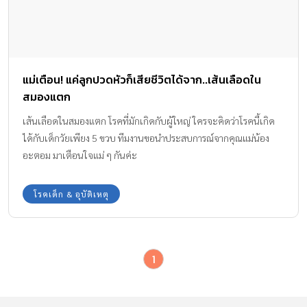
แม่เตือน! แค่ลูกปวดหัวก็เสียชีวิตได้จาก..เส้นเลือดใน
สมองแตก
เส้นเลือดในสมองแตก โรคที่มักเกิดกับผู้ใหญ่ ใครจะคิดว่าโรคนี้เกิด
ได้กับเด็กวัยเพียง 5 ขวบ ทีมงานขอนำประสบการณ์จากคุณแม่น้อง
อะตอม มาเตือนใจแม่ ๆ กันค่ะ
โรคเด็ก & อุบัติเหตุ
1