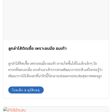
ลูกลำไส้ติดเชื้อ เพราะอมมือ อมเท้า
ลูกลำไส้ติดเชื้อ เพราะอมมือ อมเท้า อาจเกิดขึ้นได้ในเด็กเล็กๆ วัย
ทารกที่ชอบยกมือ ยกเท้าเอาเข้าปากตามพัฒนาการปกติ แต่ใครจะรู้ว่า
พัฒนาการไร้เดียงสาที่น่ารักนี้ก็สามารถส่งผลกระทบต่อสุขภาพของลูก
ได้เหมือนกันค่ะ ทีมงาน Amarin Baby & Kids มีประสบการณ์จริงจาก
คุณแม่ที่ลูกมีอาการติดเชื้อในลำไส้ เพราะลูกอมมือ อมเท้าเล่น มาเตือน
โรคเด็ก & อุบัติเหตุ
ให้ระวังกันค่ะ