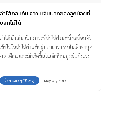
ลำไส้กลืนกัน ความเจ็บปวดของลูกน้อยที่
บอกไม่ได้
ลำไส้กลืนกัน เป็นภาวะที่ลำไส้ส่วนหนึ่งเคลื่อนตัว
เข้าไปในลำไส้ส่วนที่อยู่ปลายกว่า พบในเด็กอายุ 4
-12 เดือน และมักเกิดขึ้นในเด็กที่สมบูรณ์แข็งแรง
ซึ่งยังไม่พบสาเหตุที่แน่นอน เป็นอาการเฉียบพลัน
เริ่มจากปวดเกร็ง ร้องไห้งอแงกระสับกระส่าย เพราะ
โรค และอุบัติเหตุ
May 31, 2016
ปวดท้อง บางครั้งมีอาเจียนร่วม