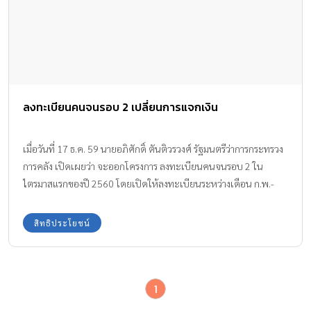
ลงทะเบียนคนจนรอบ 2 เปลี่ยนการแจกเงิน
เมื่อวันที่ 17 ธ.ค. 59 นายอภิศักดิ์ ตันติวรวงศ์ รัฐมนตรีว่าการกระทรวง
การคลัง เปิดเผยว่า จะออกโครงการ ลงทะเบียนคนจนรอบ 2 ใน
ไตรมาสแรกของปี 2560 โดยเปิดให้ลงทะเบียนระหว่างเดือน ก.พ.-
มี.ค. และมอบสวัสดิการให้ภายในเดือน เม.ย. ซึ่งในปีหน้าจะมีการปรับ
การแจกเงิน
สิทธิประโยชน์
1