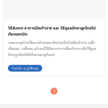
วิธีสังเกต อาการมือเท้าปาก และ วิธีดูแลรักษาลูกโดยไม่
ต้องแอดมิด
กรมควบคุมโรคเตือน หน้าฝนพบเด็กป่วยเป็นโรคมือเท้าปาก เฉลี่ย
เดือนละ 1 หมื่นคน แล้วจะมีวิธีสังเกต อาการมือเท้าปาก หรือวิธีดูแล
รักษาลูกน้อยได้ยังไงตามมาดูกันเลย
โรคเด็ก & อุบัติเหตุ
1