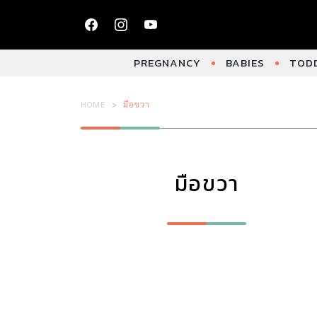
PREGNANCY
BABIES
TODD
HOME
มือขวา
มือขวา