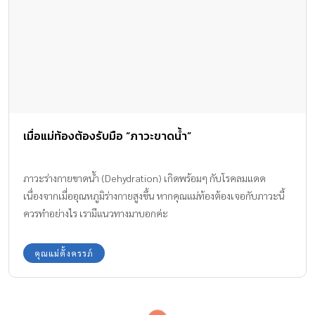
เมื่อแม่ท้องต้องรับมือ “ภาวะขาดน้ำ”
ภาวะร่างกายขาดน้ำ (Dehydration) เกิดพร้อมๆ กับโรคลมแดด
เนื่องจากเมื่ออุณหภูมิร่างกายสูงขึ้น หากคุณแม่ท้องต้องเจอกับภาวะนี้
ควรทำอย่างไร เรามีแนวทางมาบอกค่ะ
คุณแม่ตั้งครรภ์