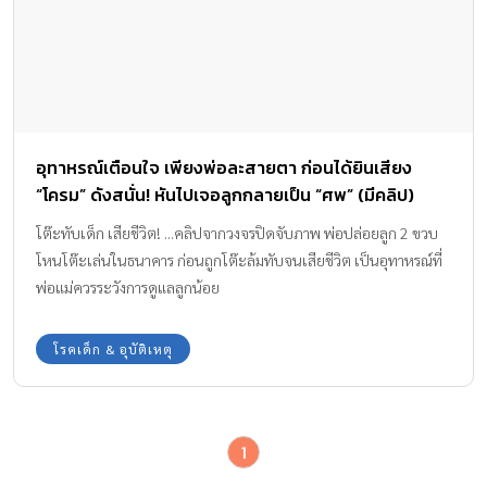
อุทาหรณ์เตือนใจ เพียงพ่อละสายตา ก่อนได้ยินเสียง
“โครม” ดังสนั่น! หันไปเจอลูกกลายเป็น “ศพ” (มีคลิป)
โต๊ะทับเด็ก เสียชีวิต! ...คลิปจากวงจรปิดจับภาพ พ่อปล่อยลูก 2 ขวบ
โหนโต๊ะเล่นในธนาคาร ก่อนถูกโต๊ะล้มทับจนเสียชีวิต เป็นอุทาหรณ์ที่
พ่อแม่ควรระวังการดูแลลูกน้อย
โรคเด็ก & อุบัติเหตุ
1