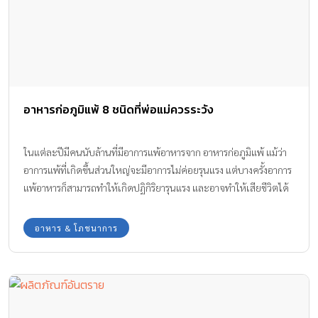
อาหารก่อภูมิแพ้ 8 ชนิดที่พ่อแม่ควรระวัง
ในแต่ละปีมีคนนับล้านที่มีอาการแพ้อาหารจาก อาหารก่อภูมิแพ้ แม้ว่า
อาการแพ้ที่เกิดขึ้นส่วนใหญ่จะมีอาการไม่ค่อยรุนแรง แต่บางครั้งอาการ
แพ้อาหารก็สามารถทำให้เกิดปฏิกิริยารุนแรง และอาจทำให้เสียชีวิตได้
ศูนย์ควบคุมและป้องกันโรคของสหรัฐอเมริกาประมาณการว่าจะมีเด็ก
ที่แพ้อาหารเพิ่มขึ้น 8%
อาหาร & โภชนาการ