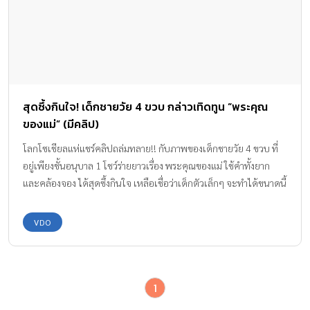
สุดซึ้งกินใจ! เด็กชายวัย 4 ขวบ กล่าวเทิดทูน “พระคุณ
ของแม่” (มีคลิป)
โลกโซเชียลแห่แชร์คลิปถล่มทลาย!! กับภาพของเด็กชายวัย 4 ขวบ ที่
อยู่เพียงชั้นอนุบาล 1 โชว์ร่ายยาวเรื่อง พระคุณของแม่ ใช้คำทั้งยาก
และคล้องจอง ได้สุดซึ้งกินใจ เหลือเชื่อว่าเด็กตัวเล็กๆ จะทำได้ขนาดนี้
VDO
1