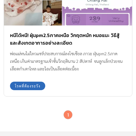
หนีได้หนี! ฝุ่นpm2.5ภาคเหนือ วิกฤตหนัก หมอแนะ วิธีสู้
และสังเกตอาการอย่างละเอียด
พ่อแม่ทนไม่ไหวแชร์ประสบการณ์ลงโซเชียล ภาวะ ฝุ่นpm2.5ภาค
เหนือ เกินค่ามาตรฐานเข้าขั้นวิกฤตินาน 2 สัปดาห์ จนลูกเล็กป่วยจน
เลือดกำเดาไหล และไอเป็นเลือดต่อเนื่อง
โรคที่ต้องระวัง
1