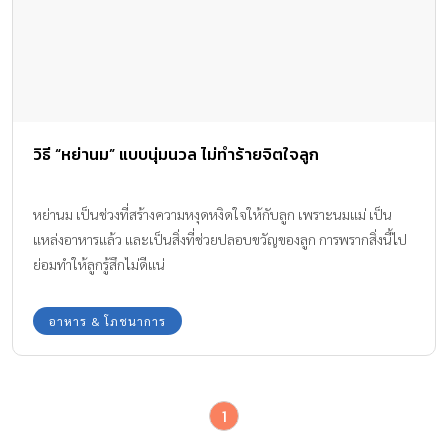
วิธี “หย่านม” แบบนุ่มนวล ไม่ทำร้ายจิตใจลูก
หย่านม เป็นช่วงที่สร้างความหงุดหงิดใจให้กับลูก เพราะนมแม่ เป็น
แหล่งอาหารแล้ว และเป็นสิ่งที่ช่วยปลอบขวัญของลูก การพรากสิ่งนี้ไป
ย่อมทำให้ลูกรู้สึกไม่ดีแน่
อาหาร & โภชนาการ
1