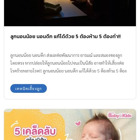
ลูกนอนน้อย นอนดึก แก้ได้ด้วย 5 ต้องห้าม 5 ต้องทำ!!
ลูกนอนน้อย นอนดึก ส่งผลต่อพัฒนาการ อารมณ์ และสมองของลูก
โดยตรง หากปล่อยให้ลูกนอนน้อยไปจนเป็นนิสัย อาจทำให้เสี่ยงต่อ
โรคร้ายหลายโรค!! ลูกนอนน้อย นอนดึก แก้ได้ด้วย 5 ต้องห้าม 5 ต้อง
ทำ!! การนอนเป็นอาหารสมอง เป็นสิ่งสำคัญ หากลูกนอนหลับได้เพียง
พอ ก็จะช่วยทำให้ร่างกายได้พักผ่อนได้อย่างเต็มที่ สร้างภูมิต้านทาน
เทคนิคเลี้ยงลูก
โรค สดชื่นแจ่มใสอารมณ์ดี มีความกระฉับกระเฉง ร่าเริง จดจำสิ่งต่าง ๆ
ที่เรียนรู้ไปได้อย่างแม่นยำ แต่หาก ลูกนอนน้อย พักผ่อนไม่เพียงพอ ก็
จะมีปัญหาเรื่องพัฒนาการและพฤติกรรม ดังนั้นการนอนเป็นเรื่อง
สำคัญของคนทุกคนและควรสนับสนุนให้เด็ก ๆ นอนให้เพียงพอ การ
นอนหลับของเด็กเป็นเรื่องที่ทำให้คุณพ่อคุณแม่สับสน เพราะการนอน
ของเด็กแต่ละช่วงวัยมีความแตกต่างกัน อีกทั้งในช่วงทารก จะมีภาวะ