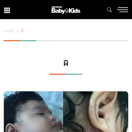
HOME
ฝี
ฝี