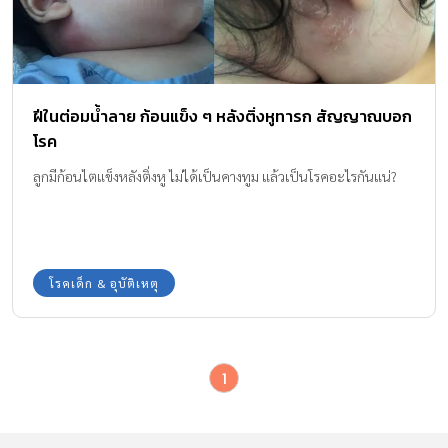
ฝีในต่อมน้ำลาย ก้อนแข็ง ๆ หลังติ่งหูทารก สัญญาณบอก
โรค
ลูกมีก้อนไตแข็งหลังติ่งหู ไม่ได้เป็นคางทูม แล้วเป็นโรคอะไรกันแน่?
โรคเด็ก & อุบัติเหตุ
1