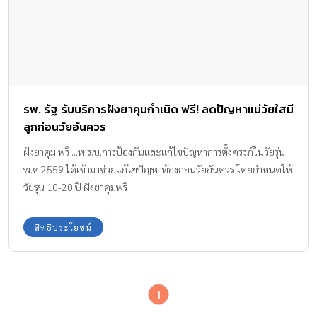
รพ. รัฐ รับบริการฝังยาคุมกำเนิด ฟรี! ลดปัญหาแม่วัยใสมี
ลูกก่อนวัยอันควร
ฝังยาคุม ฟรี ...พ.ร.บ.การป้องกันและแก้ไขปัญหาการตั้งครรภ์ในวัยรุ่น
พ.ศ.2559 ได้เข้ามาช่วยแก้ไขปัญหาท้องก่อนวัยอันควร โดยกำหนดให้
วัยรุ่น 10-20 ปี ฝังยาคุมฟรี
สิทธิประโยชน์
1