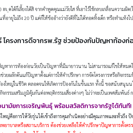
) #เ_ดได้ก็เลี้ยงได้สิ จากคำพูดคุณแม่วัยใส ที่เอาไว้ใช้กลบเกลื่อนความผิ
นที่อายุไม่ถึง 20 ปี แต่ก็ให้ข้ออ้างว่ายังดีที่ไม่ได้ทอดทิ้งเด็ก หรือทำแท้
รี โครงการดีจากรพ.รัฐ ช่วยป้องกันปัญหาท้องก่
่า ปัญหาการท้องก่อนวัยเป็นปัญหาที่มีมายาวนาน ไม่สามารถแก้ไขให้หม
ช่วยผลักดันแก้ปัญหาตั้งแต่การให้คำปรึกษา การจัดโครงการหรือกิจกรรมป้อ
ื่องใหญ่ในชีวิต ตลอดจนให้เกิดการป้องกันในขั้นแรก ทั้งนี้ ขอสนับสนุนน
ิจกรรมเสริมภูมิคุ้มกันต่อพฤติกรรมเสี่ยงต่างๆ ไม่ว่าจะเป็นเพศสัมพันธ
รอนามัยการเจริญพันธุ์ พร้อมสวัสดิการจากรัฐได้ทันที!
กใหญ่คือการให้วัยรุ่นได้เข้าถึงการคุมกำเนิดอย่างมีคุณภาพและทั่วถึง ปัจ
รงพยาบาลหรือสถานบริการ ต้องช่วยเหลือให้คำปรึกษาปัญหาการตั้งครร