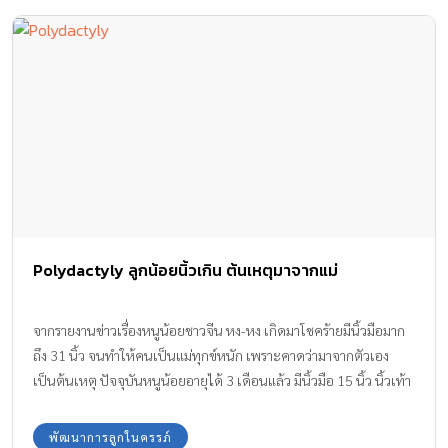
Polydactyly ลูกน้อยนิ้วเกิน ต้นเหตุมาจากแม่
จากรายงานข่าวเรื่องหนูน้อยชาวจีน หง-หง เกิดมาโชคร้ายมีนิ้วมือมาก
ถึง 31 นิ้ว จนทำให้คนเป็นแม่ทุกข์หนัก เพราะคาดว่ามาจากตัวเอง
เป็นต้นเหตุ ปัจจุบันหนูน้อยอายุได้ 3 เดือนแล้ว มีนิ้วมือ 15 นิ้ว นิ้วเท้า
16 นิ้ว แต่มีทั้ง 2 ข้างไม่มีหัวแม่มือ โดยคุณหมอวินิจฉัยว่าเป็น
polydactyly
พัฒนาการลูกในครรภ์