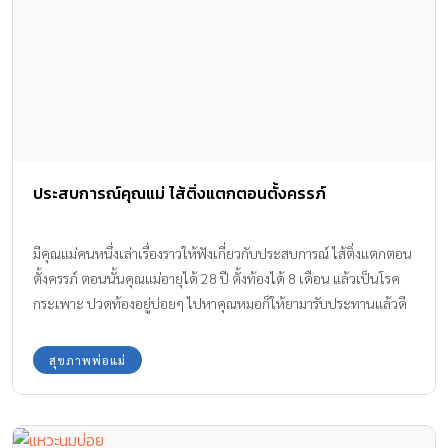
ประสบการณ์คุณแม่ ไส้ติ่งแตกตอนตั้งครรภ์
มีคุณแม่คนหนึ่งเล่าเรื่องราวให้ฟังเกี่ยวกับประสบการณ์ ไส้ติ่งแตกตอน
ตั้งครรภ์ ตอนนั้นคุณแม่อายุได้ 28 ปี ตั้งท้องได้ 8 เดือน แล้วเป็นโรค
กระเพาะ ปวดท้องอยู่บ่อยๆ ไปหาคุณหมอก็ให้ยามารับประทานแล้วดี
ขึ้น ท้องนี้เป็นท้องที่ 2 น้ำหนักขึ้นมา 7 กิโล คุณหมอแนะนำให้ขึ้นอีก
15 กิโล
สุขภาพพ่อแม่