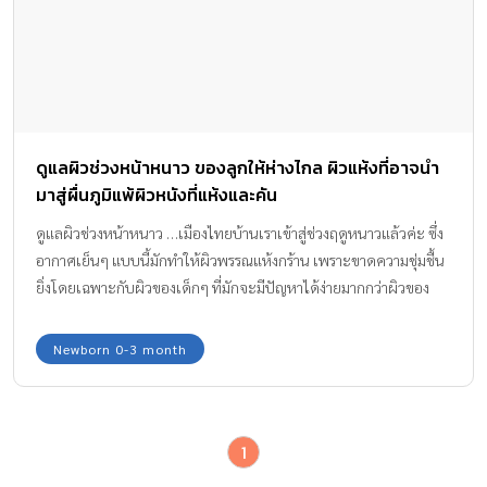
ดูแลผิวช่วงหน้าหนาว ของลูกให้ห่างไกล ผิวแห้งที่อาจนำ
มาสู่ผื่นภูมิแพ้ผิวหนังที่แห้งและคัน
ดูแลผิวช่วงหน้าหนาว …เมืองไทยบ้านเราเข้าสู่ช่วงฤดูหนาวแล้วค่ะ ซึ่ง
อากาศเย็นๆ แบบนี้มักทำให้ผิวพรรณแห้งกร้าน เพราะขาดความชุ่มชื้น
ยิ่งโดยเฉพาะกับผิวของเด็กๆ ที่มักจะมีปัญหาได้ง่ายมากกว่าผิวของ
ผู้ใหญ่ ดังนั้นเพื่อเป็นการดูแลผิวลูกน้อยให้ดูมีสุขภาพดี ไม่เกิดปัญหา
ผิวแพ้ที่นำมาสู่ผื่นภูมิแพ้ แห้ง และคัน เรามีวิธีดูแลง่ายๆ มาฝากคุณแม่
Newborn 0-3 month
กันค่ะ
1