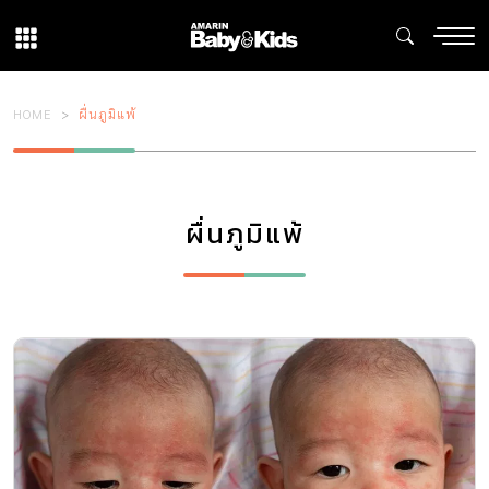
HOME
ผื่นภูมิแพ้
ผื่นภูมิแพ้