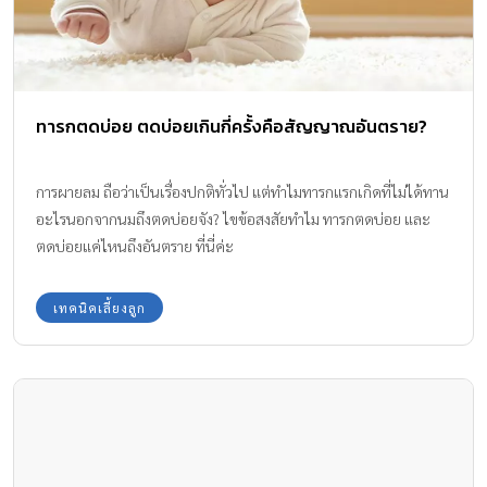
ทารกตดบ่อย ตดบ่อยเกินกี่ครั้งคือสัญญาณอันตราย?
การผายลม ถือว่าเป็นเรื่องปกติทั่วไป แต่ทำไมทารกแรกเกิดที่ไม่ได้ทาน
อะไรนอกจากนมถึงตดบ่อยจัง? ไขข้อสงสัยทำไม ทารกตดบ่อย และ
ตดบ่อยแค่ไหนถึงอันตราย ที่นี่ค่ะ
เทคนิคเลี้ยงลูก