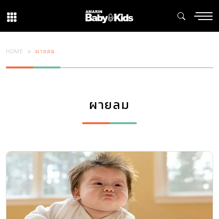
HOME
ผายลม
ผายลม