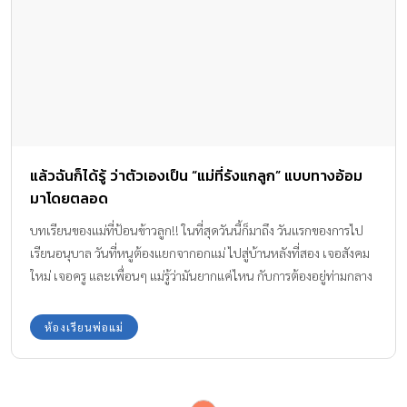
แล้วฉันก็ได้รู้ ว่าตัวเองเป็น “แม่ที่รังแกลูก” แบบทางอ้อม
มาโดยตลอด
บทเรียนของแม่ที่ป้อนข้าวลูก!! ในที่สุดวันนี้ก็มาถึง วันแรกของการไป
เรียนอนุบาล วันที่หนูต้องแยกจากอกแม่ ไปสู่บ้านหลังที่สอง เจอสังคม
ใหม่ เจอครู และเพื่อนๆ แม่รู้ว่ามันยากแค่ไหน กับการต้องอยู่ท่ามกลาง
คนแปลกหน้า จากเด็กน้อยในอ้อมอก ที่มีพ่อแม่ ปู่ย่าตายาย ทำอะไรให้
หมดทุกอย่าง หนูต้องปรับตัว ปรับใจอย่างมาก.. วันแรกในรั้วโรงเรียน
ห้องเรียนพ่อแม่
คุณครูรับตัวหนูเข้าไปในห้อง และขอความร่วมมือให้พ่อแม่ ออกมารอ
ด้านนอก เพียงแค่ยื่นมือหนูให้คุณครู เสียงร้องไห้ก็ดังขึ้นไม่หยุด ใจแม่
จะขาดให้ได้ สายตาหนูที่มองแม่ เหมือนจะต่อว่า ว่าทิ้งหนูไว้กับคน