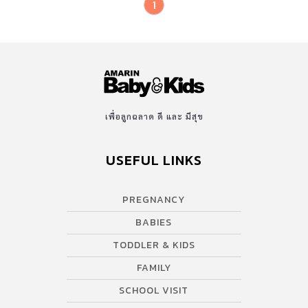
1
แปลกหน้าทำไม??? หนูร้องไห้ดังมากเท่าไหร่ ใจแม่ร้องไห้มากเท่านั้น
หนูร้องไห้เสียงดัง และเบา สลับกันไป พ่อกับแม่นั่งรอด้วยใจ
จดจ่อ……………………… พอถึงเวลาพักกลางวัน หนูรีบก้มหน้าก้มตาตัก
ข้าวใส่ปาก โดยไม่มองหน้าใคร มือขวาจับช้อนแบบเก้ๆ กังๆ ความหิว
คงทำให้หนูรู้จักแก้ปัญหา หนูวางช้อน และใช้มือหยิบอาหารเข้าปาก
ทันที ยิ่งเห็นภาพนั้นยิ่งน้ำตาไหล… ฉันนี่แหล่ะ “พ่อแม่รังแกฉันของ
จริง” ฉันป้อนข้าวให้ลูกทุกมื้อ เพราะลูกกินช้า ฉันป้อนข้าวให้ลูกเพราะ
เพื่อลูกฉลาด ดี และ มีสุข
ลูกชอบทำเลอะ ฉันป้อนข้าวให้ลูกเพราะอยากให้ลูกกินได้เยอะ…. ลูก
กินข้าวไม่เก่ง ช่วยเหลือตัวเองไม่เป็น ไม่ใช่ลูกหรอกที่แพ้!! มันคือความ
USEFUL LINKS
พ่ายแพ้ของคนเป็นพ่อแม่ อย่างไม่น่าให้อภัย คนชนะที่แท้ กลับเป็น
ลูก!!! เด็กตัวเล็กๆ […]
PREGNANCY
BABIES
TODDLER & KIDS
FAMILY
SCHOOL VISIT