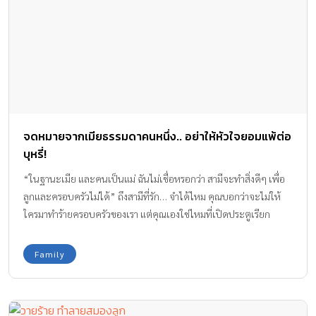
จดหมายจากเมียธรรมดาคนหนึ่ง.. อย่าให้หัวใจยอมแพ้ต่อ
บุหรี่!
“ในฐานะเมีย และคนเป็นแม่ ฉันไม่เชื่อหรอกว่า สามีจะทำสิ่งดีๆ เพื่อ
ลูกและครอบครัวไม่ได้” ถึงสามีที่รัก… จำได้ไหม คุณบอกว่าจะไม่ให้
ใครมาทำร้ายครอบครัวของเรา แต่คุณเองใช่ไหมที่เปิดประตูเรียก
มัจจุราชให้เข้ามา รู้ไหม ทุกครั้งที่คุณหยิบบุหรี่ขึ้นมาจุด แล้วปล่อยใจไป
กับควันสีเทาๆ ยังมีสายตาของเมียอย่างฉันเฝ้าเป็นห่วง และรอคอย
Family
อย่างมีความหวัง ฉันหวังว่าคุณจะหยุดสูบบุหรี่… เพราะมันทำให้คุณ
ต้องเสียเงินเก็บถึงเดือนละพันบาท เพื่อทำให้อายุตัวเองสั้นลง ฉันหวัง
ว่าคุณจะหยุดสูบบุหรี่… เพราะมันทำให้ลูกตกเป็นเหยื่อ บุหรี่มือสอง ใน