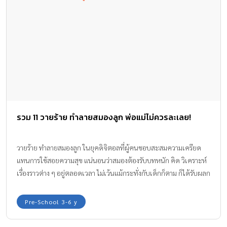
การสูดดมควันไปกับพ่อของเขา ฉันหวังว่าคุณจะหยุดสูบบุหรี่… เพราะ
ถึงแม้คุณจะล้างมือ สักแค่ไหน แต่ควันที่ติดตามผิวหนัง เส้นผม ทำร้าย
ระบบทางเดินหายใจของลูกและคนในครอบครัว ฉันหวังว่าคุณจะหยุด
สูบบุหรี่… เพราะมันทำให้ลูกในท้องอีกคนของเราเสี่ยงคลอดก่อน
กำหนด น้ำหนักตัวน้อย พัฒนาการทางสมองช้า และอาจมีความผิดปกติ
ทางระบบประสาท ฉันหวังว่าคุณจะหยุดสูบบุหรี่… เพราะฉันอยากดูแล
คุณไปจนแก่เฒ่า มองดูลูกแต่งงาน และได้เลี้ยงหลานตัวเล็กๆ อย่างที่
เราเคยบอกกันไว้ ฉันหวังว่าคุณจะหยุดสูบบุหรี่… เพราะฉันไม่อยาก
เห็นผู้ชายที่ฉันรักและฝากชีวิต ต้องมาเจ็บป่วย และทรมานด้วยสิ่งที่เขา
รวม 11 วายร้าย ทำลายสมองลูก พ่อแม่ไม่ควรละเลย!
เสียเงินซื้อด้วยน้ำพักน้ำแรงของตัวเอง ฉันหวังว่าคุณจะหยุดสูบบุหรี่…
เพราะจะมีความหมายอะไร ถ้าวันที่ลูกประสบความสำเร็จในชีวิต แต่
กลับมีแค่ฉันคนเดียวที่ยืนชื่นชม ฉันเข้าใจ และรู้ว่ามันยากลำบาก หาก
วายร้าย ทำลายสมองลูก ในยุคดิจิตอลที่ผู้คนชอบสะสมความเครียด
คุณจะต้องหยุดสูบบุหรี่ แต่ฉันและลูกยังไม่หมดศรัทธาในตัวคุณ แม้
แทนการใช้สอยความสุข แน่นอนว่าสมองต้องรับบทหนัก คิด วิเคราะห์
เวลาจะผ่านไปนานเท่าใด เราแม่ลูกยังหวังว่า ฮีโร่ของพวกเราจะ
เรื่องราวต่าง ๆ อยู่ตลอดเวลา ไม่เว้นแม้กระทั่งกับเด็กก็ตาม ก็ได้รับผลก
เอาชนะปีศาจควันสีเทาๆ ลงได้ และลุกขึ้นปกป้องตัวเอง คนใน
ระทบจากสิ่งรอบ ๆ ข้างนี้อยู่มิใช่น้อย
ครอบครัว […]
Pre-School 3-6 y