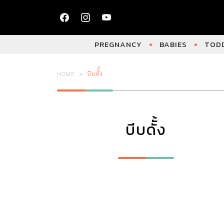
PREGNANCY
BABIES
TODD
HOME
บีบดัั้ง
บีบดัั้ง