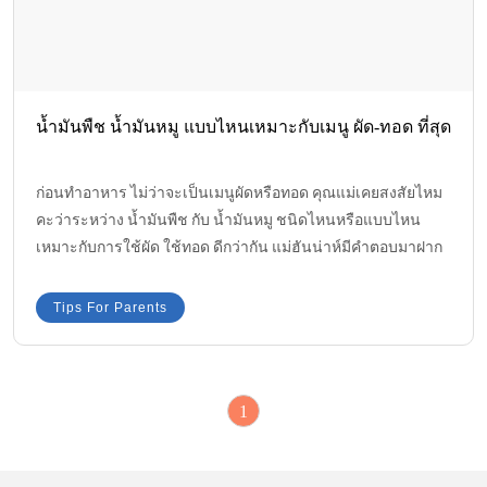
น้ำมันพืช น้ำมันหมู แบบไหนเหมาะกับเมนู ผัด-ทอด ที่สุด
ก่อนทำอาหาร ไม่ว่าจะเป็นเมนูผัดหรือทอด คุณแม่เคยสงสัยไหมคะว่า
ระหว่าง น้ำมันพืช กับ น้ำมันหมู ชนิดไหนหรือแบบไหน เหมาะกับการ
ใช้ผัด ใช้ทอด ดีกว่ากัน แม่ฮันน่าห์มีคำตอบมาฝากค่ะ
Tips For Parents
1