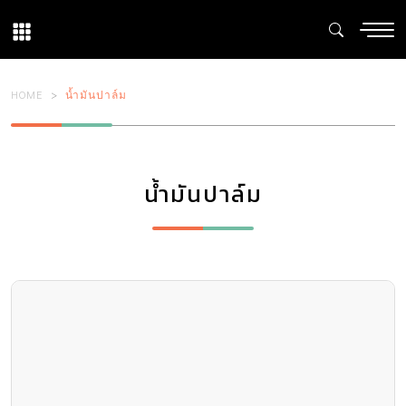
HOME
น้ำมันปาล์ม
น้ำมันปาล์ม