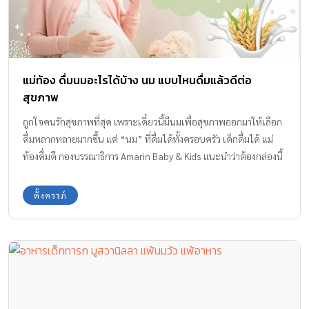
แม่ท้อง ดื่มนมอะไรได้บ้าง นม แบบไหนดื่มแล้วดีต่อ
สุขภาพ
ถูกใจคนรักสุขภาพที่สุด เพราะเดี๋ยวนี้มีนมเพื่อสุขภาพออกมาให้เลือก
ดื่มหลากหลายมากขึ้น แต่ “นม” ที่ดื่มได้ทั้งครอบครัว เด็กดื่มได้ แม่
ท้องดื่มดี กองบรรณาธิการ Amarin Baby & Kids แนะนำว่าต้องกล่องนี้
ค่ะ >> บาลานซ์ น้ำนมข้าวออร์แกนิก เป็นไอเทมเครื่องดื่มที่ดีต่อ
สุขภาพ อยากให้ทุกคนได้ดื่มกันทุกวันค่ะ กินดี ร่างกายก็แข็งแรง…
ตั้งครรภ์
สุขภาพที่ดีต้องแข็งแรงจากภายในสู่ภายนอก การจะทำให้ระบบเซลล์
ระบบเลือด ระบบอวัยวะต่าง ๆ ภายในร่างกายมีสมดุลที่ดี มีความแข็ง
แรง จนส่งผลออกมาภายนอก ช่วยทำให้ผม ผิวพรรณ หน้าตาสดใส
กระดูกไม่พรุน มีสายตาดี เป็นต้น ล้วนมาจากโภชนาการสารอาหารที่รับ
ประทานเข้าไปส่วนหนึ่ง บวกกับการได้นอนหลับพักผ่อนอย่างเพียงพอ
สำหรับคุณแม่ตั้งครรภ์ อาหารที่รับประทานในแต่ละวัน แต่ละมื้อ ควร