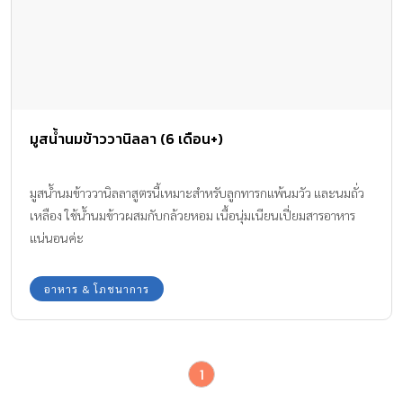
ต้องเป็นอาหารที่ปรุงสุก สดใหม่จากวัตถุดิบที่สะอาด ปลอดภัย และก็
ต้องครบคุณค่าสารอาหาร 5 หมู่ด้วยนะคะ และนอกจากอาหารมื้อหลัก
แล้ว คุณแม่ยังสามารถเพิ่มเติมระหว่างวัน หรือระหว่างมื้ออาหาร ด้วย
เครื่องดื่มเพื่อสุขภาพ นั่นก็คือ บาลานซ์ น้ำนมข้าวออร์แกนิก จากใจเลย
ค่ะ เป็นเครื่องดื่มที่ดีกับสุขภาพคุณแม่ท้องมาก ๆ […]
มูสน้ำนมข้าววานิลลา (6 เดือน+)
มูสน้ำนมข้าววานิลลาสูตรนี้เหมาะสำหรับลูกทารกแพ้นมวัว และนมถั่ว
เหลือง ใช้น้ำนมข้าวผสมกับกล้วยหอม เนื้อนุ่มเนียนเปี่ยมสารอาหาร
แน่นอนค่ะ
อาหาร & โภชนาการ
1