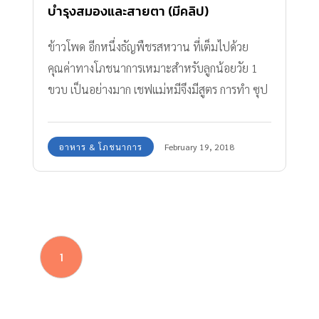
บำรุงสมองและสายตา (มีคลิป)
ข้าวโพด อีกหนึ่งธัญพืชรสหวาน ที่เต็มไปด้วย
คุณค่าทางโภชนาการเหมาะสำหรับลูกน้อยวัย 1
ขวบ เป็นอย่างมาก เชฟแม่หมีจึงมีสูตร การทำ ซุป
น้ำนมข้าวโพด มาฝากค่ะ จะมีส่วนผสมและวิธีทำ
อย่างไร ตามมาดูกันเลย
อาหาร & โภชนาการ
February 19, 2018
1