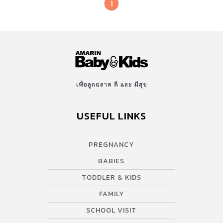
1
โปรด อัษศดิณย์” ลูกชาย คุณแม่ “เป้ย ปานวาด” และคุณพ่อ “ป๊อบ
นิธิ” @ppanward ยอดฟอลโล่ อินสตาแกรม 630,235 อันดับที่ 3
“น้องภู ภูดิศ” ลูกชาย คุณแม่ “เอ๋ […]
เพื่อลูกฉลาด ดี และ มีสุข
USEFUL LINKS
PREGNANCY
BABIES
TODDLER & KIDS
FAMILY
SCHOOL VISIT