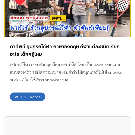
คำศัพท์ อุปกรณ์กีฬา ภาษาอังกฤษ กีฬาแต่ละชนิดเรียก
อะไร เด็กๆรู้ไหม
อุปกรณ์กีฬา ภาษาอังกฤษ มีหลายคำที่มีคำไทยเรียกเฉพาะ หากแปล
แบบตรงๆตัว จะผิดความหมาย เช่นคำว่า ไม้สนุกเกอร์ ไม่ใช่ snooker
stick แต่ต้องใช้คำว่า snooker cue
VDO & Photos