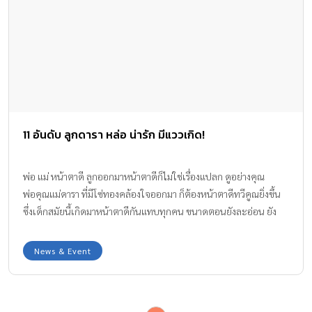
11 อันดับ ลูกดารา หล่อ น่ารัก มีแววเกิด!
พ่อ แม่ หน้าตาดี ลูกออกมาหน้าตาดีก็ไม่ใช่เรื่องแปลก ดูอย่างคุณ
พ่อคุณแม่ดารา ที่มีโซ่ทองคล้องใจออกมา ก็ต้องหน้าตาดีทวีคูณยิ่งขึ้น
ซึ่งเด็กสมัยนี้เกิดมาหน้าตาดีกันแทบทุกคน ขนาดตอนยังละอ่อน ยัง
หน้าตา หล่อ ฉายแววพระเอกขนาดนี้ โตขึ้นมาหนูน้อยเหล่านี้จะหล่อ
ขั้นเทพ ทำให้สาวๆ ฟินขนาดไหน . . . ว่าแล้วก็ตามไปดู 11 อันดับ
News & Event
“ลูกชายดารา” สุดฮอตกันดีกว่าค่ะ อันดับที่ 1 “บรู๊คลิน” ลูกชาย
ฝาแฝดของคุณแม่ “นานา ไรบีนา” และคุณพ่อ “เวย์ ไทเทเนี่ยม”
@nanarybena ยอดฟอลโล่ อินสตาแกรม 683,118 อันดับที่ 2 “น้อง