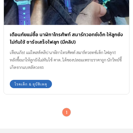
เตือนภัยแม่ซื้อ นาฬิกาโทรศัพท์ สมาร์ทวอทช์เด็ก ให้ลูกยัง
ไม่ทันใช้ ชาร์จเสร็จไฟลุก (มีคลิป)
เตือนภัย! แม่โพสต์คลิป นาฬิกาโทรศัพท์ สมาร์ทวอทช์เด็ก ไฟลุก!!
หลังซื้อมาให้ลูกยังไม่ทันใช้ คาด..ได้ของปลอมเพราะราคาถูก นักวิทย์ชี้
เกิดจากแบตลัดวงจร
โรคเด็ก & อุบัติเหตุ
1