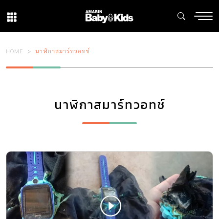
HOME
นาฬิกาสมาร์ทวอทช์
นาฬิกาสมาร์ทวอทช์