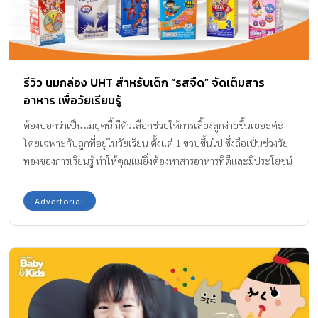
รีวิว นมกล่อง UHT สำหรับเด็ก “รสจืด” จัดเต็มสาร
อาหาร เพื่อวัยเรียนรู้
ต้องบอกว่าเป็นแม่ยุคนี้ มีตัวเลือกช่วยให้การเลี้ยงลูกง่ายขึ้นเยอะค่ะ
โดยเฉพาะกับลูกที่อยู่ในวัยเรียน ตั้งแต่ 1 ขวบขึ้นไป ซึ่งถือเป็นช่วงวัย
ทองของการเรียนรู้ ทำให้คุณแม่ยิ่งต้องหาสารอาหารที่ดีและมีประโยชน์
มาบำรุงร่างกาย และสมองของลูก ทีมแม่ ABK มีตัวช่วยเครื่องดื่มที่ถือ
เป็นอัศวินตลอดกาล ช่วยให้เด็ก ๆ เรียนไม่มีสะดุด พร้อมเล่นสนุกกับ
Advertorial
ทุกกิจกรรม นั่นก็คือ นมกล่อง UHT สำหรับเด็ก วันนี้เราจะมารีวิวกันว่ามี
ยี่ห้อไหนบ้างที่ราคาสบายกระเป๋า ดื่มแล้วดีกับเด็กในวัยกำลังเรียนรู้ค่ะ
นมกล่อง UHT สำหรับเด็ก คุณแม่ควรเลือกแบบไหนให้ลูกดื่ม แนะนำว่า
คุณแม่ควรเลือก นมกล่องUHTสำหรับเด็ก รสจืด เป็นนมกล่องแรก
นอกจากนี้ให้ดูสารอาหารที่เติมลงไปในนมค่ะ อย่างเด็กที่อยู่ในวัยกำลัง
เรียนรู้ในช่วงวัย 1 ขวบขึ้นไป เพื่อให้ลูกได้สนุกเรียน สนุกเล่นอย่างเต็ม