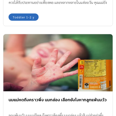
ควรได้รับประทานอย่างเพียงพอ และหลากหลายในแต่ละวัน คุณแม่ยัง
ต้องเสริมนมให้ลูกดื่มทุกวัน เพื่อพัฒนาการที่สมบูรณ์และสมวัยค่ะ ใน
เด็กวัย 1 ขวบ ควรดื่มนมกล่อง UHT สูตร 3 วันละ 2 กล่อง!!
Toddler 1-2 y
นมแม่หดถึงคราวพึ่ง นมกล่อง เลือกยังไงหากลูกแพ้นมวัว
ลูกแพ้นมวัว นมแม่ก็หด ถึงคราวต้องพึ่ง นมกล่อง แล้วสิ แม่จ๋าอย่าพึ่ง