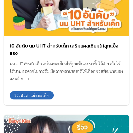
ที่ทั้งในห้องเรียน และนอกห้องเรียน ให้เน้นสารอาหารจำพวก โอเมก้า
369 , สฟิงโกไมอีลิน , วิตามินบี 12และ DHA เป็นต้น สารอาหารกลุ่มนี้
จะช่วยกระตุ้นส่งเสริมให้เด็ก ๆ มีสมองการเรียนรู้ จดจำได้อย่างแม่นยำ
รวมถึงใยอาหารด้วยนะคะ ใยอาหารจะช่วยให้ระบบขับถ่ายมีสุขภาพดี
ทีมแม่ ABK […]
10 อันดับ นม UHT สำหรับเด็ก เสริมแคลเซียมให้ลูกแข็ง
แรง
นม UHT สำหรับเด็ก เสริมแคลเซียมให้ลูกแข็งแรง หาซื้อได้ง่าย เก็บไว้
ได้นาน สะดวกในการดื่ม มีหลากหลายรสชาติให้เลือก ช่วยพัฒนาสมอง
และร่างกาย
รีวิวสินค้าแม่และเด็ก