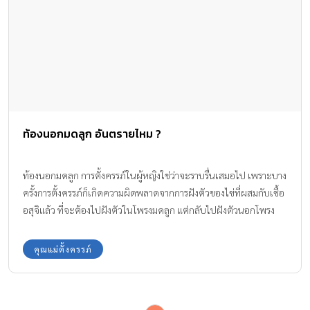
ท้องนอกมดลูก อันตรายไหม ?
ท้องนอกมดลูก การตั้งครรภ์ในผู้หญิงใช่ว่าจะราบรื่นเสมอไป เพราะบาง
ครั้งการตั้งครรภ์ก็เกิดความผิดพลาดจากการฝังตัวของไข่ที่ผสมกับเชื้อ
อสุจิแล้ว ที่จะต้องไปฝังตัวในโพรงมดลูก แต่กลับไปฝังตัวนอกโพรง
มดลูกแทน ซึ่งภาวะนี้เรียกว่าการตั้งครรภ์นอกมดลูก อยากทราบกันไหม
คะว่า ท้องนอกมดลูก อันตรายไหม ทีมงาน Amarin Baby & Kids มี
คุณแม่ตั้งครรภ์
ข้อมูลที่เป็นประโยชน์ในเรื่องนี้มาให้ทราบกันค่ะ