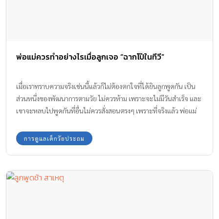
พ่อแม่ควรทำอย่างไรเมื่อลูกเจอ “ฉากโป๊ในทีวี”
เมื่อเราทราบความจริงเช่นนี้แล้วก็ไม่ต้องตกใจที่ได้ยินลูกพูดกัน เป็น
ส่วนหนึ่งของพัฒนาการตามวัย ไม่ควรห้าม เพราะจะไม่มีวันสำเร็จ และ
เขาจะหลบไปพูดกันที่อื่นไม่ควรสั่งสอนตรงๆ เพราะที่จริงแล้ว พ่อแม่
ส่วนมากก็ไม่ค่อยแน่ใจว่าเราจะสอนอะไร เมื่อพูดอะไรออกไปก็มาจาก
ทัศนคติของตนเองเสียมากกว่า ไม่มีประโยชน์ที่จะสอน
การดูแลเด็กวัยประถม