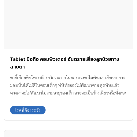
Tablet มือถือ คอมพิวเตอร์ อันตรายเสี่ยงลูกป่วยทาง
สายตา
ตาขี้เกียจคือโครงสร้างอวัยวะภายในของดวงตาไม่พัฒนา เกิดจากการ
มองเห็นได้ไม่ดีในตอนเด็กๆ ทำให้สมองไม่พัฒนาตาม สุดท้ายแล้ว
ดวงตาจะไม่พัฒนาไปตามอายุของเด็ก อาจจะเป็นข้างเดียวหรือทั้งสอง
ข้าง ส่วนใหญ่ก็จะเป็นตาข้างที่มัว มองไม่เห็น หากพบตอนเด็กยังพอ
แก้ไขได้ค่ะ แม้จะไม่ส่งผลกับพัฒนาการไอคิวหรืออีคิวของเด็ก แต่มีผล
โรคที่ต้องระวัง
ต่อบุคลิกภาพเพราะตาข้างที่ขี้เกียจจะกลายเป็นตาเหล่นั่นเอง