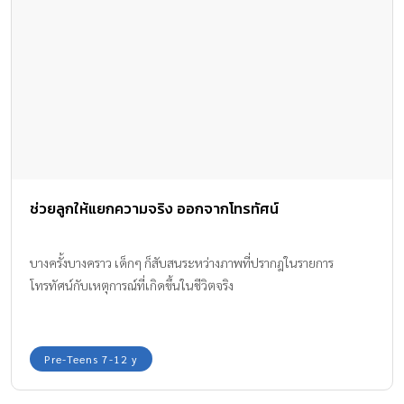
ช่วยลูกให้แยกความจริง ออกจากโทรทัศน์
บางครั้งบางคราว เด็กๆ ก็สับสนระหว่างภาพที่ปรากฎในรายการ
โทรทัศน์กับเหตุการณ์ที่เกิดขึ้นในชีวิตจริง
Pre-Teens 7-12 y