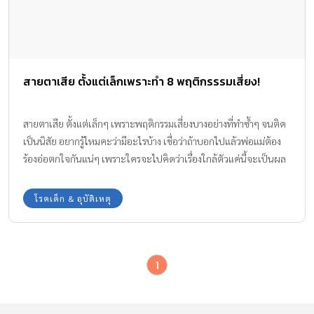
สายตาเสีย ตั้งแต่เล็กเพราะทำ 8 พฤติกรรรมเสี่ยง!
สายตาเสีย ตั้งแต่เล็กๆ เพราะพฤติกรรมเสี่ยงบางอย่างที่ทำซ้ำๆ จนติด
เป็นนิสัย อยากรู้ไหมคะว่ามีอะไรบ้าง เชื่อว่าถ้าบอกไปแล้วพ่อแม่ต้อง
ร้องอ่อตกใจกันแน่ๆ เพราะใครจะไปคิดว่าเรื่องใกล้ตัวแค่นี้จะเป็นผล
เสียระยะยาวทำร้ายสายตาลูกให้แย่ขึ้นมาได้ ทีมงาน Amarin Baby &
Kids จะพาไปดู 8 พฤติกรรมเสี่ยงทำลูกสายตาเสียกันค่ะ
โรคเด็ก & อุบัติเหตุ
1